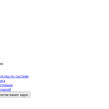
ии
дства по системе
иса
отчиков
ндаций
учетом ваших задач