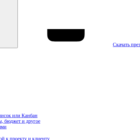
Скачать пре
писок или Канбан
ы, бюджет и другое
ями
ой к проекту и клиенту