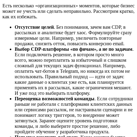
Есть несколько «организационных» моментов, которые бизнес
может не учесть или сделать неправильно. Рассмотрим кратко,
как их избежать.
Отсутствие целей
. Без понимания, зачем вам CDP, в
рассылках и аналитике будет хаос. Формулируйте сразу
измеримые цели. Например, увеличить повторные
продажи, снизить отток, повысить конверсию email.
Выбор CDP-платформы
«по фичам», а не по задачам
.
Если подключить решение, в котором просто много
всего, можно переплатить за избыточный и слишком
сложный для текущих задач функционал. Например,
оплатить чат-ботов в Telegram, но никогда их потом не
использовать. Правильный подход — идти от задач:
какие данные о клиентах уже есть, как планируется
применять их в рассылках, какие ограничения мешают.
И уже под это выбирать платформу.
Переоценка возможностей команды
. Если сотрудники
раньше не работали с платформами клиентских данных
или сервисами рассылок, не настраивали сценарии и не
понимают логику триггеров, то внедрение может
затянуться. Заранее оцените уровень подготовки
команды, и либо выберите простое решение, либо
пройдите обучение у разработчика продукта.