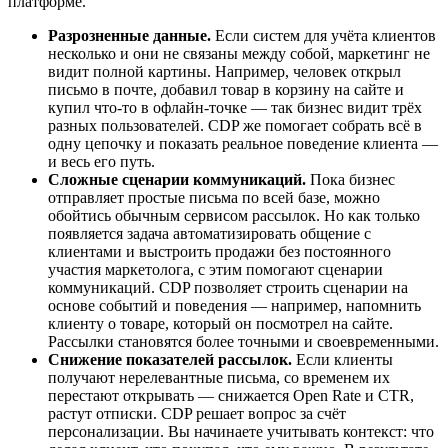
платформе.
Разрозненные данные.
Если систем для учёта клиентов
несколько и они не связаны между собой, маркетинг не
видит полной картины. Например, человек открыл
письмо в почте, добавил товар в корзину на сайте и
купил что-то в офлайн-точке — так бизнес видит трёх
разных пользователей. CDP же помогает собрать всё в
одну цепочку и показать реальное поведение клиента —
и весь его путь.
Сложные сценарии коммуникаций.
Пока бизнес
отправляет простые письма по всей базе, можно
обойтись обычным сервисом рассылок. Но как только
появляется задача автоматизировать общение с
клиентами и выстроить продажи без постоянного
участия маркетолога, с этим помогают сценарии
коммуникаций. CDP позволяет строить сценарии на
основе событий и поведения — например, напомнить
клиенту о товаре, который он посмотрел на сайте.
Рассылки становятся более точными и своевременными.
Снижение показателей рассылок.
Если клиенты
получают нерелевантные письма, со временем их
перестают открывать — снижается Open Rate и CTR,
растут отписки. CDP решает вопрос за счёт
персонализации. Вы начинаете учитывать контекст: что