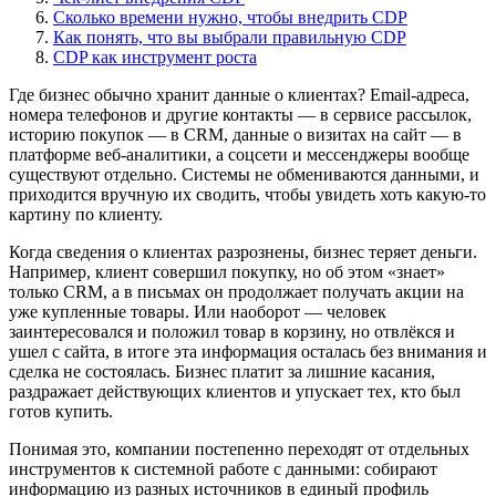
Сколько времени нужно, чтобы внедрить CDP
Как понять, что вы выбрали правильную CDP
CDP как инструмент роста
Где бизнес обычно хранит данные о клиентах? Email-адреса,
номера телефонов и другие контакты — в сервисе рассылок,
историю покупок — в CRM, данные о визитах на сайт — в
платформе веб-аналитики, а соцсети и мессенджеры вообще
существуют отдельно. Системы не обмениваются данными, и
приходится вручную их сводить, чтобы увидеть хоть какую-то
картину по клиенту.
Когда сведения о клиентах разрознены, бизнес теряет деньги.
Например, клиент совершил покупку, но об этом «знает»
только CRM, а в письмах он продолжает получать акции на
уже купленные товары. Или наоборот — человек
заинтересовался и положил товар в корзину, но отвлёкся и
ушел с сайта, в итоге эта информация осталась без внимания и
сделка не состоялась. Бизнес платит за лишние касания,
раздражает действующих клиентов и упускает тех, кто был
готов купить.
Понимая это, компании постепенно переходят от отдельных
инструментов к системной работе с данными: собирают
информацию из разных источников в единый профиль