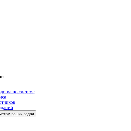
ии
дства по системе
иса
отчиков
ндаций
учетом ваших задач