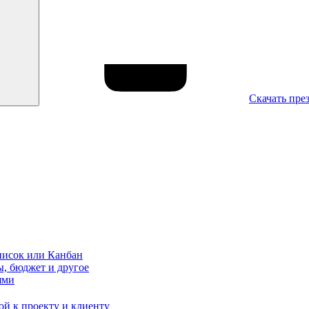
Скачать пре
писок или Канбан
ы, бюджет и другое
ями
ой к проекту и клиенту