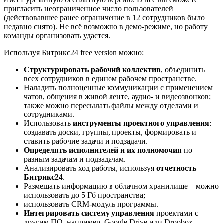
пригласить неограниченное число пользователей
(действовавшее ранее ограничение в 12 сотрудников было
недавно снято). Не всё возможно в демо-режиме, но работу
команды организовать удастся.
Используя Битрикс24 free version можно:
Структурировать рабочий коллектив
, объединить
всех сотрудников в едином рабочем пространстве.
Наладить полноценные коммуникации с применением
чатов, общения в живой ленте, аудио- и видеозвонков;
также можно пересылать файлы между отделами и
сотрудниками.
Использовать
инструменты проектного управления
:
создавать доски, группы, проекты, формировать и
ставить рабочие задачи и подзадачи.
Определять исполнителей и их полномочия
по
разным задачам и подзадачам.
Анализировать ход работы, используя
отчетность
Битрикс24
.
Размещать информацию в облачном хранилище – можно
использовать до 5 Гб пространства;
использовать CRM-модуль программы.
Интегрировать систему управления
проектами с
другим ПО, например, Google Drive или Dropbox.