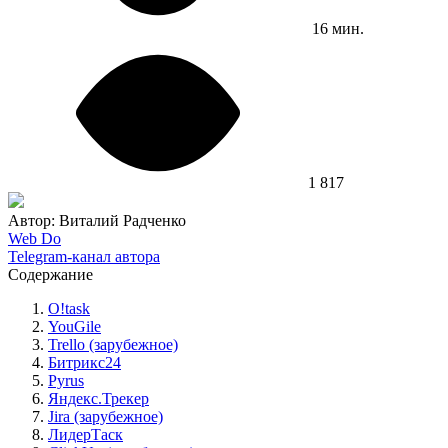
16 мин.
1 817
Автор: Виталий Радченко
Web Do
Telegram-канал автора
Содержание
O!task
YouGile
Trello (зарубежное)
Битрикс24
Pyrus
Яндекс.Трекер
Jira (зарубежное)
ЛидерТаск